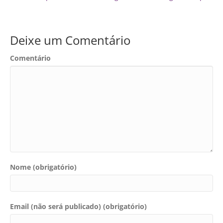
Deixe um Comentário
Comentário
Nome (obrigatório)
Email (não será publicado) (obrigatório)