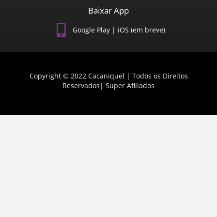
Baixar App
Google Play | iOS (em breve)
Copyright © 2022 Cacaniquel | Todos os Direitos
Reservados| Super Afiliados