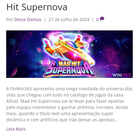
Hit Supernova
Por
Deise Dantas
|
27 de julho de 2024
|
0
A OnWin365 apresenta uma mega novidade do universo dos
slots que chegou com tudo no catálogo de jogos da casa.
Afinal, Mad Hit Supernova vai te levar para fazer apostas
pelo espaço interestelar e ganhar prêmios incríveis. Ainda
mais, quando o título tem uma apresentação super
dinâmica e com artifícios que irão deixar as apostas…
Leia Mais