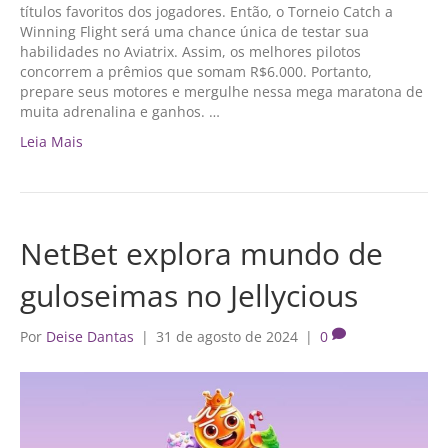
títulos favoritos dos jogadores. Então, o Torneio Catch a
Winning Flight será uma chance única de testar sua
habilidades no Aviatrix. Assim, os melhores pilotos
concorrem a prêmios que somam R$6.000. Portanto,
prepare seus motores e mergulhe nessa mega maratona de
muita adrenalina e ganhos. …
Leia Mais
NetBet explora mundo de
guloseimas no Jellycious
Por
Deise Dantas
|
31 de agosto de 2024
|
0