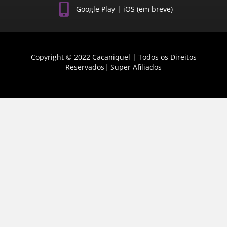
Google Play | iOS (em breve)
Copyright © 2022 Cacaniquel | Todos os Direitos
Reservados| Super Afiliados