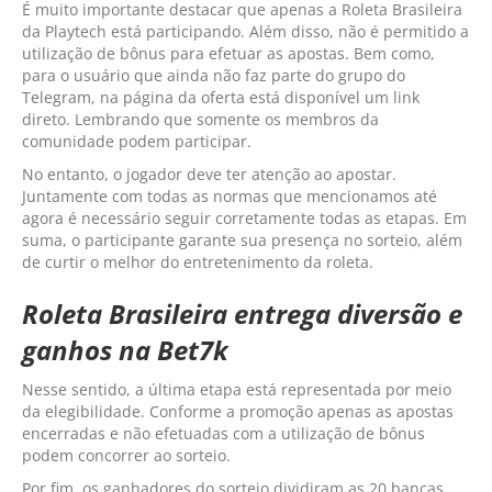
É muito importante destacar que apenas a Roleta Brasileira
da Playtech está participando. Além disso, não é permitido a
utilização de bônus para efetuar as apostas. Bem como,
para o usuário que ainda não faz parte do grupo do
Telegram, na página da oferta está disponível um link
direto. Lembrando que somente os membros da
comunidade podem participar.
No entanto, o jogador deve ter atenção ao apostar.
Juntamente com todas as normas que mencionamos até
agora é necessário seguir corretamente todas as etapas. Em
suma, o participante garante sua presença no sorteio, além
de curtir o melhor do entretenimento da roleta.
Roleta Brasileira entrega diversão e
ganhos na Bet7k
Nesse sentido, a última etapa está representada por meio
da elegibilidade. Conforme a promoção apenas as apostas
encerradas e não efetuadas com a utilização de bônus
podem concorrer ao sorteio.
Por fim, os ganhadores do sorteio dividiram as 20 bancas