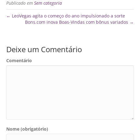
Publicado em
Sem categoria
← LeoVegas agita o começo do ano impulsionado a sorte
Bons.com inova Boas-Vindas com bônus variados →
Deixe um Comentário
Comentário
Nome (obrigatório)