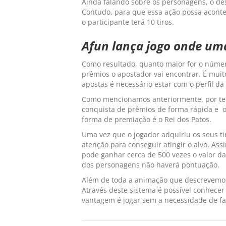
Ainda falando sobre os personagens, o des
Contudo, para que essa ação possa acontec
o participante terá 10 tiros.
Afun lança jogo onde uma
Como resultado, quanto maior for o núme
prêmios o apostador vai encontrar. É mui
apostas é necessário estar com o perfil da 
Como mencionamos anteriormente, por ter 
conquista de prêmios de forma rápida e o
forma de premiação é o Rei dos Patos.
Uma vez que o jogador adquiriu os seus ti
atenção para conseguir atingir o alvo. Ass
pode ganhar cerca de 500 vezes o valor d
dos personagens não haverá pontuação.
Além de toda a animação que descrevemos
Através deste sistema é possível conhecer 
vantagem é jogar sem a necessidade de fa