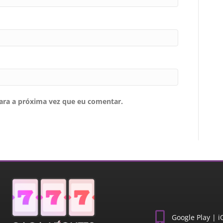
ara a próxima vez que eu comentar.
Google Play | i