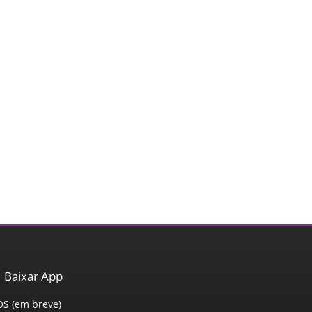
Baixar App
OS (em breve)