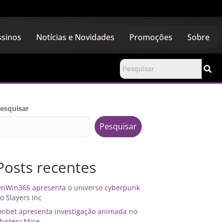
ssinos
Notícias e Novidades
Promoções
Sobre
esquisar
Pesquisar
Posts recentes
nWin365 apresenta o universo cyberpunk
o Slayers Inc
onbet apresenta investigação animada no
ystery Mice