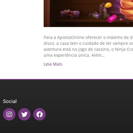
Para a ApostaOnline oferecer o máximo de d
disso, a casa tem o cuidado de ter sempre os 
aventura está no jogo de cassino, o Ninja Cr
uma experiência única. Além…
Leia Mais
Social