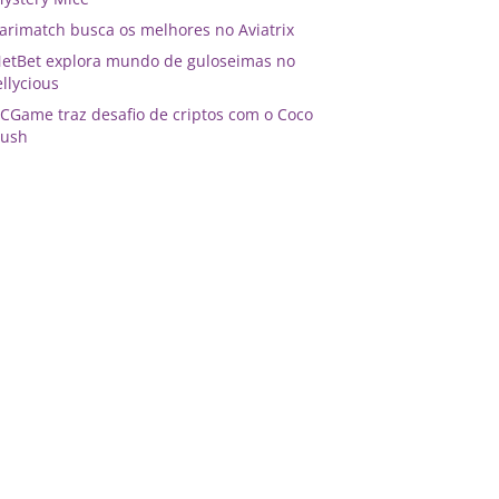
arimatch busca os melhores no Aviatrix
etBet explora mundo de guloseimas no
ellycious
CGame traz desafio de criptos com o Coco
ush