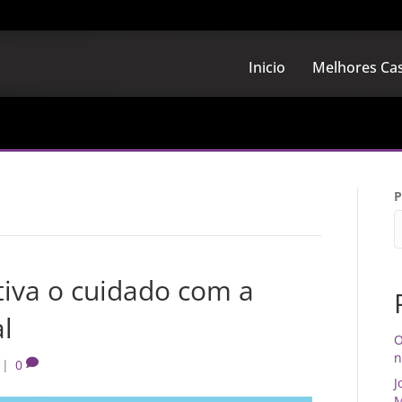
Inicio
Melhores Ca
P
tiva o cuidado com a
al
O
n
|
0
J
M