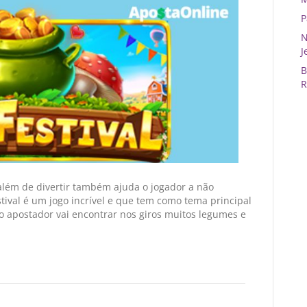
P
N
J
B
R
além de divertir também ajuda o jogador a não
stival é um jogo incrível e que tem como tema principal
 o apostador vai encontrar nos giros muitos legumes e