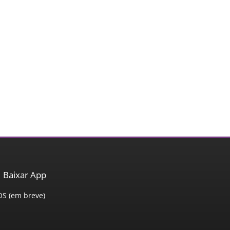
Baixar App
OS (em breve)