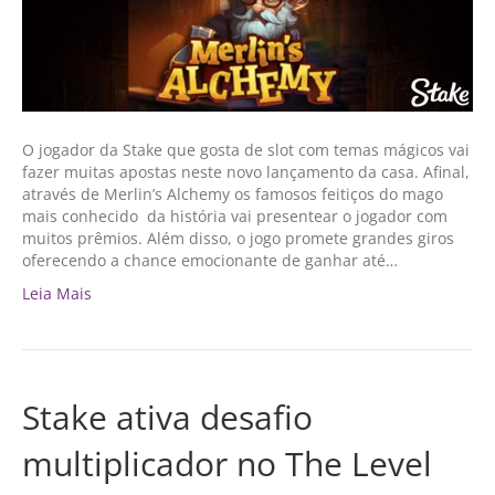
O jogador da Stake que gosta de slot com temas mágicos vai
fazer muitas apostas neste novo lançamento da casa. Afinal,
através de Merlin’s Alchemy os famosos feitiços do mago
mais conhecido da história vai presentear o jogador com
muitos prêmios. Além disso, o jogo promete grandes giros
oferecendo a chance emocionante de ganhar até…
Leia Mais
Stake ativa desafio
multiplicador no The Level