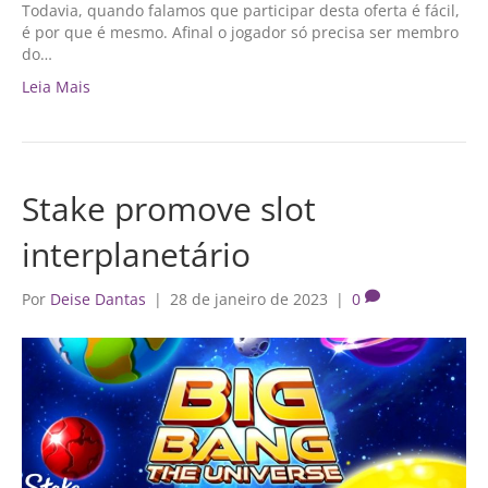
Todavia, quando falamos que participar desta oferta é fácil,
é por que é mesmo. Afinal o jogador só precisa ser membro
do…
Leia Mais
Stake promove slot
interplanetário
Por
Deise Dantas
|
28 de janeiro de 2023
|
0