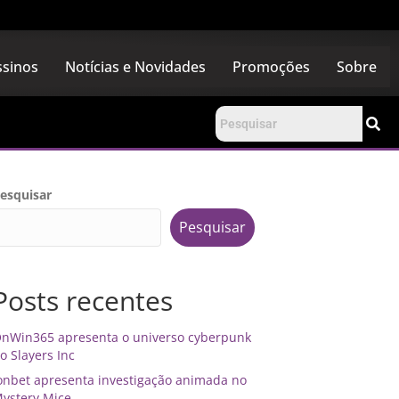
ssinos
Notícias e Novidades
Promoções
Sobre
esquisar
Pesquisar
Posts recentes
nWin365 apresenta o universo cyberpunk
o Slayers Inc
onbet apresenta investigação animada no
ystery Mice