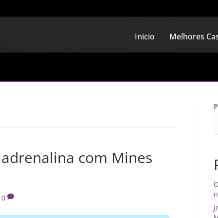
Inicio
Melhores Ca
P
 adrenalina com Mines
O
n
0
J
M