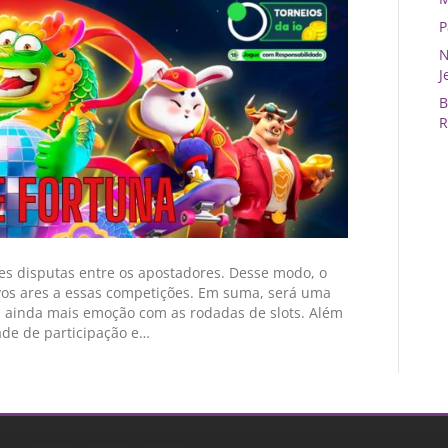
P
N
J
B
R
es disputas entre os apostadores. Desse modo, o
ovos ares a essas competições. Em suma, será uma
 ainda mais emoção com as rodadas de slots. Além
ade de participação e…