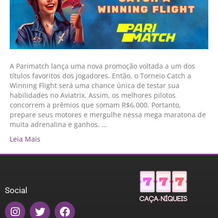
A Parimatch lança uma nova promoção voltada a um dos
títulos favoritos dos jogadores. Então, o Torneio Catch a
Winning Flight será uma chance única de testar sua
habilidades no Aviatrix. Assim, os melhores pilotos
concorrem a prêmios que somam R$6.000. Portanto,
prepare seus motores e mergulhe nessa mega maratona de
muita adrenalina e ganhos. …
Leia Mais
Social