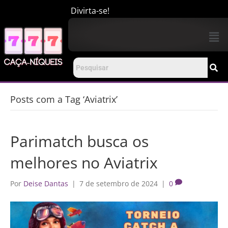
Divirta-se!
Posts com a Tag ‘Aviatrix’
Parimatch busca os
melhores no Aviatrix
Por
Deise Dantas
|
7 de setembro de 2024
|
0