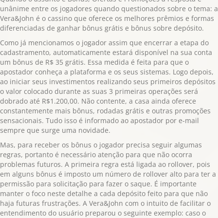
unânime entre os jogadores quando questionados sobre o tema: a
Vera&John é o cassino que oferece os melhores prêmios e formas
diferenciadas de ganhar bônus grátis e bônus sobre depósito.
Como já mencionamos o jogador assim que encerrar a etapa do
cadastramento, automaticamente estará disponível na sua conta
um bônus de R$ 35 grátis. Essa medida é feita para que o
apostador conheça a plataforma e os seus sistemas. Logo depois,
ao iniciar seus investimentos realizando seus primeiros depósitos
o valor colocado durante as suas 3 primeiras operações será
dobrado até R$1.200,00. Não contente, a casa ainda oferece
constantemente mais bônus, rodadas grátis e outras promoções
sensacionais. Tudo isso é informado ao apostador por e-mail
sempre que surge uma novidade.
Mas, para receber os bônus o jogador precisa seguir algumas
regras, portanto é necessário atenção para que não ocorra
problemas futuros. A primeira regra está ligada ao rollover, pois
em alguns bônus é imposto um número de rollover alto para ter a
permissão para solicitação para fazer o saque. É importante
manter o foco neste detalhe a cada depósito feito para que não
haja futuras frustrações. A Vera&John com o intuito de facilitar o
entendimento do usuário preparou o seguinte exemplo: caso o