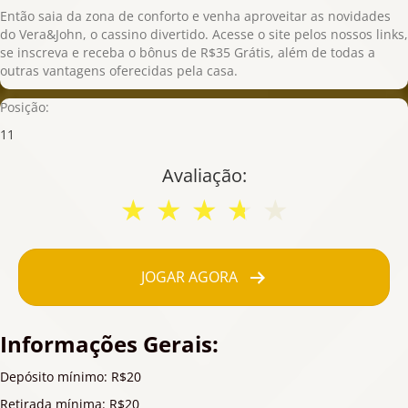
Então saia da zona de conforto e venha aproveitar as novidades
do Vera&John, o cassino divertido. Acesse o site pelos nossos links,
se inscreva e receba o bônus de R$35 Grátis, além de todas a
outras vantagens oferecidas pela casa.
Posição:
11
Avaliação:
★
★
★
★
★
JOGAR AGORA
Informações Gerais:
Depósito mínimo: R$20
Retirada mínima: R$20