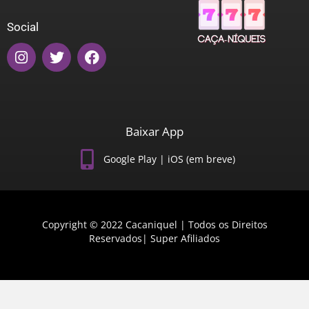
Social
Baixar App
Google Play | iOS (em breve)
Copyright © 2022 Cacaniquel | Todos os Direitos
Reservados| Super Afiliados