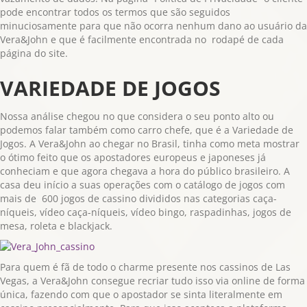
pode encontrar todos os termos que são seguidos
minuciosamente para que não ocorra nenhum dano ao usuário da
Vera&John e que é facilmente encontrada no rodapé de cada
página do site.
VARIEDADE DE JOGOS
Nossa análise chegou no que considera o seu ponto alto ou
podemos falar também como carro chefe, que é a Variedade de
Jogos. A Vera&John ao chegar no Brasil, tinha como meta mostrar
o ótimo feito que os apostadores europeus e japoneses já
conheciam e que agora chegava a hora do público brasileiro. A
casa deu início a suas operações com o catálogo de jogos com
mais de 600 jogos de cassino divididos nas categorias caça-
níqueis, vídeo caça-níqueis, vídeo bingo, raspadinhas, jogos de
mesa, roleta e blackjack.
Para quem é fã de todo o charme presente nos cassinos de Las
Vegas, a Vera&John consegue recriar tudo isso via online de forma
única, fazendo com que o apostador se sinta literalmente em