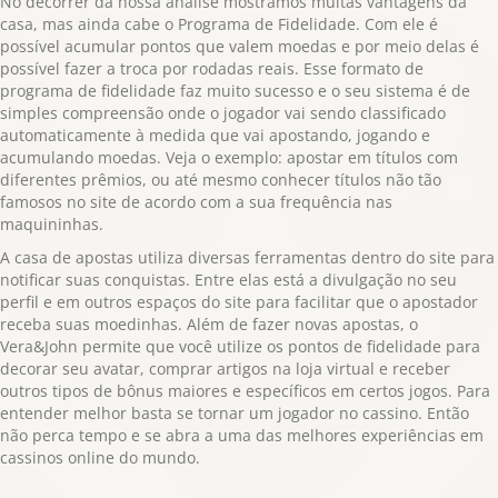
No decorrer da nossa análise mostramos muitas vantagens da
casa, mas ainda cabe o Programa de Fidelidade. Com ele é
possível acumular pontos que valem moedas e por meio delas é
possível fazer a troca por rodadas reais. Esse formato de
programa de fidelidade faz muito sucesso e o seu sistema é de
simples compreensão onde o jogador vai sendo classificado
automaticamente à medida que vai apostando, jogando e
acumulando moedas. Veja o exemplo: apostar em títulos com
diferentes prêmios, ou até mesmo conhecer títulos não tão
famosos no site de acordo com a sua frequência nas
maquininhas.
A casa de apostas utiliza diversas ferramentas dentro do site para
notificar suas conquistas. Entre elas está a divulgação no seu
perfil e em outros espaços do site para facilitar que o apostador
receba suas moedinhas. Além de fazer novas apostas, o
Vera&John permite que você utilize os pontos de fidelidade para
decorar seu avatar, comprar artigos na loja virtual e receber
outros tipos de bônus maiores e específicos em certos jogos. Para
entender melhor basta se tornar um jogador no cassino. Então
não perca tempo e se abra a uma das melhores experiências em
cassinos online do mundo.